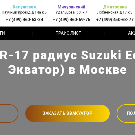
Калужская
Мичуринский
Дмитровка
Научный проезд д.14а к.5
Удальцова, 60, к.7
Лобненская д.17 к.8
+7 (499) 460-63-34
+7 (499) 460-69-76
+7 (499) 450-63-77
ГИ
ПРАЙС ЛИСТ
АК
-17 радиус Suzuki Eq
Экватор) в Москве
ЗАКАЗАТЬ ЭВАКУАТОР
ПО