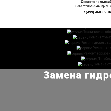
Севастопольски
Севастопольский пр. 95 б
+7 (499) 460-69-8
ГЛАВНАЯ
УСЛ
Техническое об
Ремонт тран
Ремонт дизельных
Ремонт хо
Ремонт тормозн
Детейл
Замена ст
Замена гидро