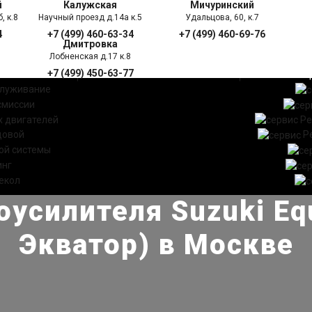
й
Калужская
Мичуринский
, к.8
Научный проезд д.14а к.5
Удальцова, 60, к.7
4
+7 (499) 460-63-34
+7 (499) 460-69-76
Дмитровка
Лобненская д.17 к.8
+7 (499) 450-63-77
УГИ
ПРАЙС ЛИСТ
АКЦ
служивание
смиссии
 двигателей
Ре
довой
Р
ой системы
инг
екол
усилителя Suzuki Eq
Экватор) в Москве