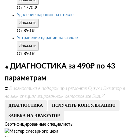
Заказать
От
1770
₽
Удаление царапин на стекле
Заказать
От
890
₽
Устранение царапин на стекле
Заказать
От
890
₽
ДИАГНОСТИКА за 490₽ по 43
🔥
параметрам
.
Диагностика в подарок при ремонте Сузуки Экватор в
⛔
нашем специализированном автосервисе Suzuki
ДИАГНОСТИКА
ПОЛУЧИТЬ КОНСУЛЬТАЦИЮ
ЗАЯВКА НА ЭВАКУАТОР
Сертифицированные специалисты