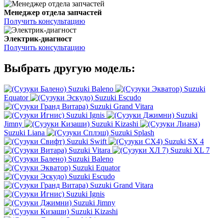
Менеджер отдела запчастей
Получить консультацию
Электрик-диагност
Получить консультацию
Выбрать другую модель:
Suzuki Baleno
Suzuki
Equator
Suzuki Escudo
Suzuki Grand Vitara
Suzuki Ignis
Suzuki
Jimny
Suzuki Kizashi
Suzuki Liana
Suzuki Splash
Suzuki Swift
Suzuki SX 4
Suzuki Vitara
Suzuki XL 7
Suzuki Baleno
Suzuki Equator
Suzuki Escudo
Suzuki Grand Vitara
Suzuki Ignis
Suzuki Jimny
Suzuki Kizashi