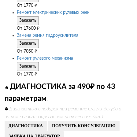
От
1770
₽
Ремонт электрических рулевых реек
Заказать
От
17600
₽
Замена ремня гидроусилителя
Заказать
От
7050
₽
Ремонт рулевого механизма
Заказать
От
1770
₽
ДИАГНОСТИКА за 490₽ по 43
🔥
параметрам
.
Диагностика в подарок при ремонте Сузуки Эскудо в
⛔
нашем специализированном автосервисе Suzuki
ДИАГНОСТИКА
ПОЛУЧИТЬ КОНСУЛЬТАЦИЮ
ЗАЯВКА НА ЭВАКУАТОР