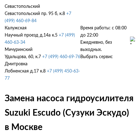
Севастопольский
Севастопольский пр. 95 б, к.8
+7
(499) 460-69-84
Калужская
Время работы: с 08:00
Научный проезд д.14а к.5
+7 (499)
до 22:00
460-63-34
Ежедневно, без
Мичуринский
выходных.
Удальцова, 60, к.7
+7 (499) 460-69-76
Выбрать сервис
Дмитровка
Лобненская д.17 к.8
+7 (499) 450-63-
77
Замена насоса гидроусилителя
Suzuki Escudo (Сузуки Эскудо)
в Москве