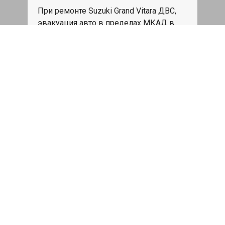
При ремонте Suzuki Grand Vitara ДВС,
эвакуация авто в пределах МКАД в
подарок.
Записаться
Сделаем дешевле
При калькуляции на руках из другого
сервиса - эти же работы и запчасти по
более низкой цене
Записаться