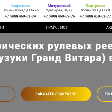
Калужская
Мичуринский
Дмитровка
Научный проезд д.14а к.5
Удальцова, 60, к.7
Лобненская д.17 к.8
+7 (499) 460-63-34
+7 (499) 460-69-76
+7 (499) 450-63-77
ГИ
ПРАЙС ЛИСТ
АК
ических рулевых рее
Сузуки Гранд Витара)
ЗАКАЗАТЬ ЭВАКУАТОР
ПО