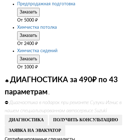
Предпродажная подготовка
Заказать
От
5000
₽
Химчистка потолка
Заказать
От
2400
₽
Химчистка сидений
Заказать
От
1000
₽
ДИАГНОСТИКА за 490₽ по 43
🔥
параметрам
.
Диагностика в подарок при ремонте Сузуки Игнис в
⛔
нашем специализированном автосервисе Suzuki
ДИАГНОСТИКА
ПОЛУЧИТЬ КОНСУЛЬТАЦИЮ
ЗАЯВКА НА ЭВАКУАТОР
Сертифицированные специалисты