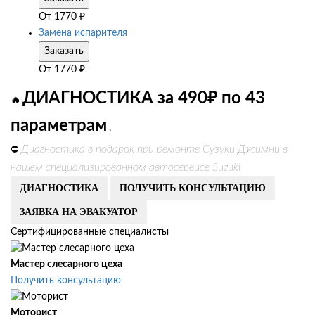
От
1770
₽
Замена испарителя
Заказать
От
1770
₽
ДИАГНОСТИКА за 490₽ по 43
🔥
параметрам
.
Диагностика в подарок при ремонте Сузуки Джимни в
⛔
нашем специализированном автосервисе Suzuki
ДИАГНОСТИКА
ПОЛУЧИТЬ КОНСУЛЬТАЦИЮ
ЗАЯВКА НА ЭВАКУАТОР
Сертифицированные специалисты
Мастер слесарного цеха
Получить консультацию
Моторист