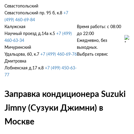
Севастопольский
Севастопольский пр. 95 б, к.8
+7
(499) 460-69-84
Калужская
Время работы: с 08:00
Научный проезд д.14а к.5
+7 (499)
до 22:00
460-63-34
Ежедневно, без
Мичуринский
выходных.
Удальцова, 60, к.7
+7 (499) 460-69-76
Выбрать сервис
Дмитровка
Лобненская д.17 к.8
+7 (499) 450-63-
77
Заправка кондиционера Suzuki
Jimny (Сузуки Джимни) в
Москве