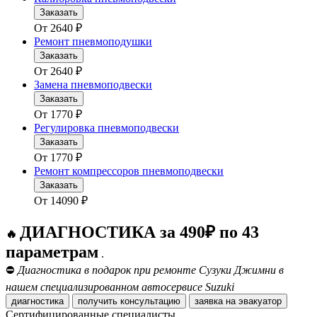
Заказать
От
2640
₽
Ремонт пневмоподушки
Заказать
От
2640
₽
Замена пневмоподвески
Заказать
От
1770
₽
Регулировка пневмоподвески
Заказать
От
1770
₽
Ремонт компрессоров пневмоподвески
Заказать
От
14090
₽
ДИАГНОСТИКА за 490₽ по 43
🔥
параметрам
.
⛔
Диагностика в подарок при ремонте Сузуки Джимни в
нашем специализированном автосервисе Suzuki
диагностика
получить консультацию
заявка на эвакуатор
Сертифицированные специалисты