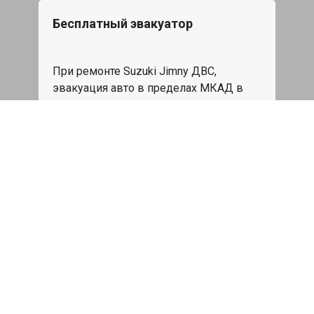
Бесплатный эвакуатор
При ремонте Suzuki Jimny ДВС,
эвакуация авто в пределах МКАД в
подарок.
Записаться
Сделаем дешевле
При калькуляции на руках из другого
сервиса - эти же работы и запчасти по
более низкой цене