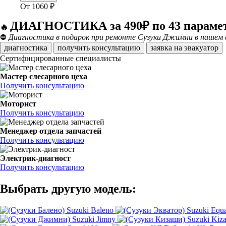
От
1060
₽
ДИАГНОСТИКА за 490₽ по 43 параме
🔥
⛔
Диагностика в подарок при ремонте Сузуки Джимни в нашем с
диагностика
получить консультацию
заявка на эвакуатор
Сертифицированные специалисты
Мастер слесарного цеха
Получить консультацию
Моторист
Получить консультацию
Менеджер отдела запчастей
Получить консультацию
Электрик-диагност
Получить консультацию
Выбрать другую модель:
Suzuki Baleno
Suzuki Equa
Suzuki Jimny
Suzuki Kiza