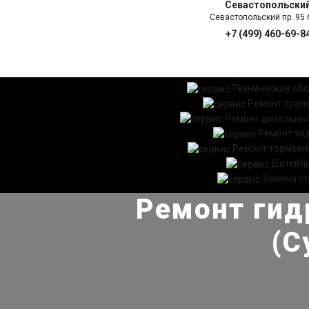
Севастопольски
Севастопольский пр. 95 б
+7 (499) 460-69-8
ГЛАВНАЯ
УСЛ
Техническое об
Ремонт тран
Ремонт дизельных
Ремонт хо
Ремонт тормозн
Детейл
Замена ст
Ремонт гид
(С