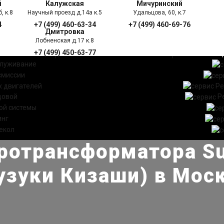
й
Калужская
Мичуринский
, к.8
Научный проезд д.14а к.5
Удальцова, 60, к.7
4
+7 (499) 460-63-34
+7 (499) 460-69-76
Дмитровка
Лобненская д.17 к.8
+7 (499) 450-63-77
УГИ
ПРАЙС ЛИСТ
АКЦ
служивание
смиссии
 двигателей
Ре
довой
Р
ой системы
инг
екол
ротрансформатора Suz
узуки Кизаши) в Мос