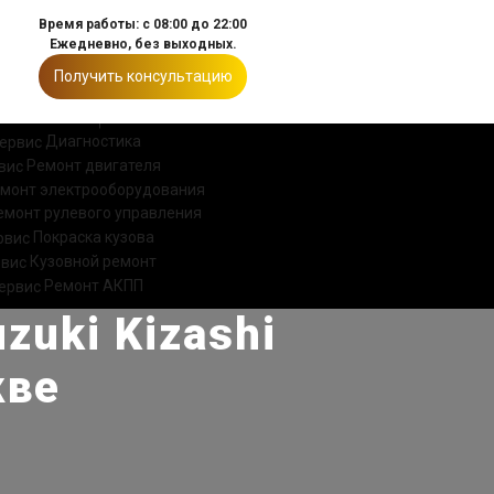
Время работы: с 08:00 до 22:00
Ежедневно, без выходных.
Получить консультацию
ИИ
КОНТАКТЫ
Диагностика
Ремонт двигателя
монт электрооборудования
емонт рулевого управления
Покраска кузова
Кузовной ремонт
Ремонт АКПП
uki Kizashi
кве