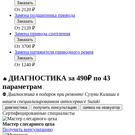
Заказать
От
2120
₽
Замена подшипника привода
Заказать
От
2120
₽
Замена привода сцепления
Заказать
От
3700
₽
Замена натяжителя приводного ремня
Заказать
От
1240
₽
ДИАГНОСТИКА за 490₽ по 43
🔥
параметрам
.
⛔
Диагностика в подарок при ремонте Сузуки Кизаши в
нашем специализированном автосервисе Suzuki
диагностика
получить консультацию
заявка на эвакуатор
Сертифицированные специалисты
Мастер слесарного цеха
Получить консультацию