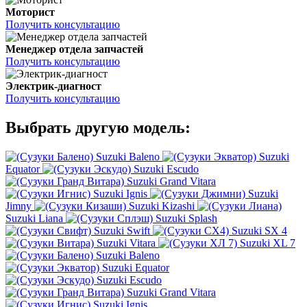
Моторист
Получить консультацию
Менеджер отдела запчастей
Получить консультацию
Электрик-диагност
Получить консультацию
Выбрать другую модель:
Suzuki Baleno
Suzuki
Equator
Suzuki Escudo
Suzuki Grand Vitara
Suzuki Ignis
Suzuki
Jimny
Suzuki Kizashi
Suzuki Liana
Suzuki Splash
Suzuki Swift
Suzuki SX 4
Suzuki Vitara
Suzuki XL 7
Suzuki Baleno
Suzuki Equator
Suzuki Escudo
Suzuki Grand Vitara
Suzuki Ignis