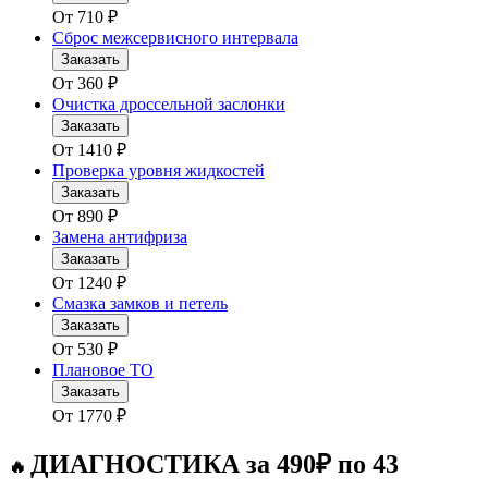
От
710
₽
Сброс межсервисного интервала
Заказать
От
360
₽
Очистка дроссельной заслонки
Заказать
От
1410
₽
Проверка уровня жидкостей
Заказать
От
890
₽
Замена антифриза
Заказать
От
1240
₽
Смазка замков и петель
Заказать
От
530
₽
Плановое ТО
Заказать
От
1770
₽
ДИАГНОСТИКА за 490₽ по 43
🔥