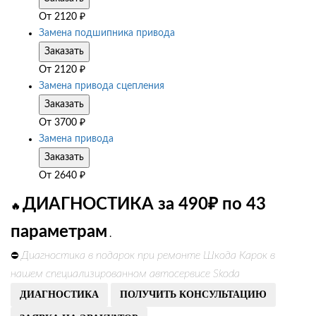
От
2120
₽
Замена подшипника привода
Заказать
От
2120
₽
Замена привода сцепления
Заказать
От
3700
₽
Замена привода
Заказать
От
2640
₽
ДИАГНОСТИКА за 490₽ по 43
🔥
параметрам
.
Диагностика в подарок при ремонте Шкода Карок в
⛔
нашем специализированном автосервисе Skoda
ДИАГНОСТИКА
ПОЛУЧИТЬ КОНСУЛЬТАЦИЮ