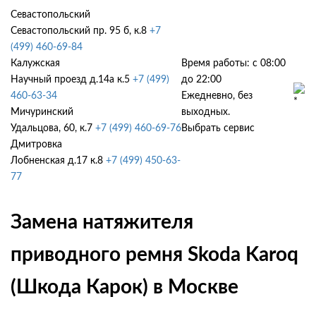
Севастопольский
Севастопольский пр. 95 б, к.8
+7
(499) 460-69-84
Калужская
Время работы: с 08:00
Научный проезд д.14а к.5
+7 (499)
до 22:00
460-63-34
Ежедневно, без
Мичуринский
выходных.
Удальцова, 60, к.7
+7 (499) 460-69-76
Выбрать сервис
Дмитровка
Лобненская д.17 к.8
+7 (499) 450-63-
77
Замена натяжителя
приводного ремня Skoda Karoq
(Шкода Карок) в Москве