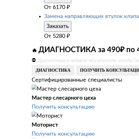
От
6170
₽
Замена направляющих втулок клап
Заказать
От
5280
₽
ДИАГНОСТИКА за 490₽ по 
🔥
⛔
Диагностика в подарок при ремонте Шкода Ок
ДИАГНОСТИКА
ПОЛУЧИТЬ КОНСУЛЬТАЦ
Сертифицированные специалисты
Мастер слесарного цеха
Получить консультацию
Моторист
Получить консультацию