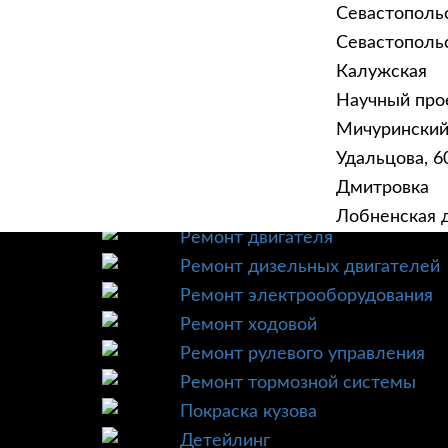
Севастополь
Севастопольск
Калужская
Научный прое
ГЛАВНАЯ
УСЛУ
Мичурински
Техническое обслуживание
Удальцова, 60
Диагностика
Дмитровка
Ремонт трансмиссии
Лобненская д
Ремонт двигателя
Ремонт дизельных двигателей
Ремонт электрооборудования
Ремонт ходовой
Ремонт рулевого управления
Ремонт тормозной системы
Покраска кузова
Детейлинг