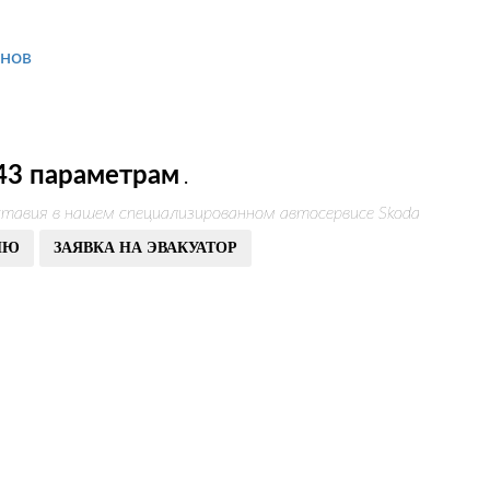
анов
43 параметрам
.
тавия в нашем специализированном автосервисе Skoda
ИЮ
ЗАЯВКА НА ЭВАКУАТОР