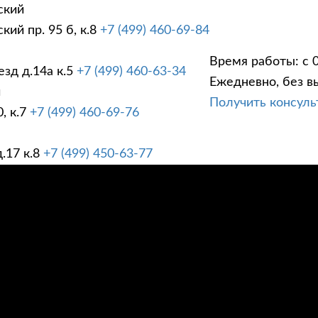
ский
ий пр. 95 б, к.8
+7 (499) 460-69-84
Время работы: с 0
зд д.14а к.5
+7 (499) 460-63-34
Ежедневно, без в
ГИ
ПРАЙС ЛИСТ
АК
й
Получить консул
, к.7
+7 (499) 460-69-76
.17 к.8
+7 (499) 450-63-77