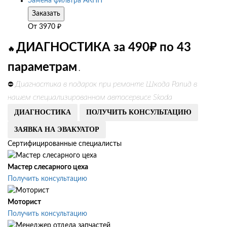
Замена фильтра АКПП
Заказать
От
3970
₽
ДИАГНОСТИКА за 490₽ по 43
🔥
параметрам
.
Диагностика в подарок при ремонте Шкода Рапид в
⛔
нашем специализированном автосервисе Skoda
ДИАГНОСТИКА
ПОЛУЧИТЬ КОНСУЛЬТАЦИЮ
ЗАЯВКА НА ЭВАКУАТОР
Сертифицированные специалисты
Мастер слесарного цеха
Получить консультацию
Моторист
Получить консультацию