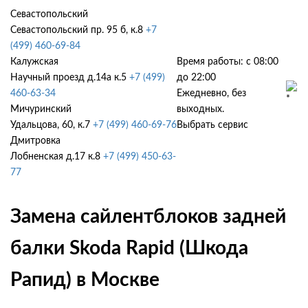
Севастопольский
Севастопольский пр. 95 б, к.8
+7
(499) 460-69-84
Калужская
Время работы: с 08:00
Научный проезд д.14а к.5
+7 (499)
до 22:00
460-63-34
Ежедневно, без
Мичуринский
выходных.
Удальцова, 60, к.7
+7 (499) 460-69-76
Выбрать сервис
Дмитровка
Лобненская д.17 к.8
+7 (499) 450-63-
77
Замена сайлентблоков задней
балки Skoda Rapid (Шкода
Рапид) в Москве