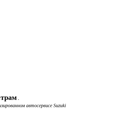
етрам
.
изированном автосервисе Suzuki