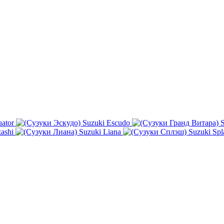
ator
Suzuki Escudo
S
ashi
Suzuki Liana
Suzuki Spl