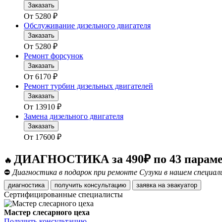
Заказать
От
5280
₽
Обслуживание дизельного двигателя
Заказать
От
5280
₽
Ремонт форсунок
Заказать
От
6170
₽
Ремонт турбин дизельных двигателей
Заказать
От
13910
₽
Замена дизельного двигателя
Заказать
От
17600
₽
ДИАГНОСТИКА за 490₽ по 43 парам
🔥
⛔
Диагностика в подарок при ремонте Сузуки в нашем специал
диагностика
получить консультацию
заявка на эвакуатор
Сертифицированные специалисты
Мастер слесарного цеха
Получить консультацию