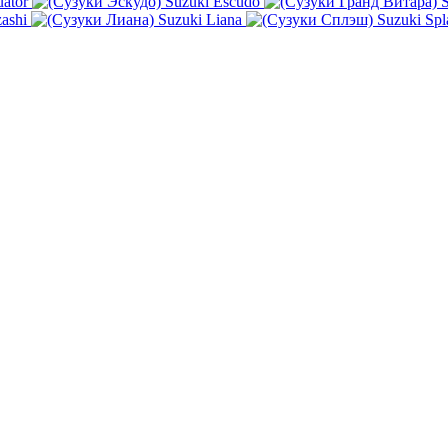
ator
Suzuki Escudo
S
ashi
Suzuki Liana
Suzuki Spl