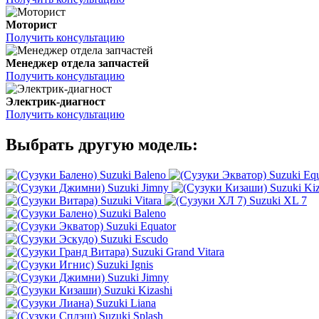
Моторист
Получить консультацию
Менеджер отдела запчастей
Получить консультацию
Электрик-диагност
Получить консультацию
Выбрать другую модель:
Suzuki Baleno
Suzuki Equ
Suzuki Jimny
Suzuki Kiz
Suzuki Vitara
Suzuki XL 7
Suzuki Baleno
Suzuki Equator
Suzuki Escudo
Suzuki Grand Vitara
Suzuki Ignis
Suzuki Jimny
Suzuki Kizashi
Suzuki Liana
Suzuki Splash