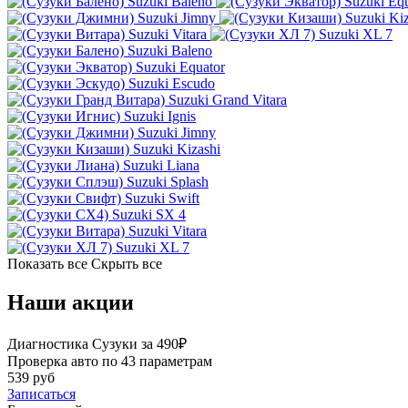
Suzuki Baleno
Suzuki Equ
Suzuki Jimny
Suzuki Kiz
Suzuki Vitara
Suzuki XL 7
Suzuki Baleno
Suzuki Equator
Suzuki Escudo
Suzuki Grand Vitara
Suzuki Ignis
Suzuki Jimny
Suzuki Kizashi
Suzuki Liana
Suzuki Splash
Suzuki Swift
Suzuki SX 4
Suzuki Vitara
Suzuki XL 7
Показать все
Скрыть все
Наши акции
Диагностика Сузуки за 490₽
Проверка авто по 43 параметрам
539 руб
Записаться