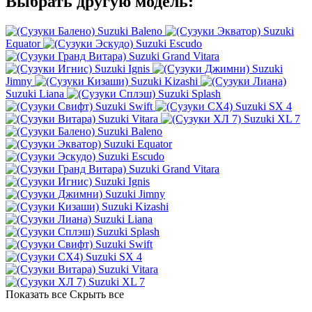
Выбрать другую модель:
Suzuki Baleno
Suzuki
Equator
Suzuki Escudo
Suzuki Grand Vitara
Suzuki Ignis
Suzuki
Jimny
Suzuki Kizashi
Suzuki Liana
Suzuki Splash
Suzuki Swift
Suzuki SX 4
Suzuki Vitara
Suzuki XL 7
Suzuki Baleno
Suzuki Equator
Suzuki Escudo
Suzuki Grand Vitara
Suzuki Ignis
Suzuki Jimny
Suzuki Kizashi
Suzuki Liana
Suzuki Splash
Suzuki Swift
Suzuki SX 4
Suzuki Vitara
Suzuki XL 7
Показать все
Скрыть все