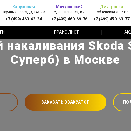
Калужская
Мичуринский
Дмитровка
Научный проезд д.14а к.5
Удальцова, 60, к.7
Лобненская д.17 к.8
+7 (499) 460-63-34
+7 (499) 460-69-76
+7 (499) 450-63-77
ГИ
ПРАЙС ЛИСТ
АК
й накаливания Skoda 
Суперб) в Москве
ЗАКАЗАТЬ ЭВАКУАТОР
ПО