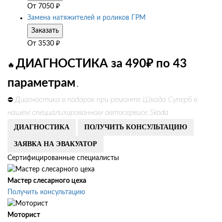
От
7050
₽
Замена натяжителей и роликов ГРМ
Заказать
От
3530
₽
ДИАГНОСТИКА за 490₽ по 43
🔥
параметрам
.
Диагностика в подарок при ремонте Шкода Суперб в
⛔
нашем специализированном автосервисе Skoda
ДИАГНОСТИКА
ПОЛУЧИТЬ КОНСУЛЬТАЦИЮ
ЗАЯВКА НА ЭВАКУАТОР
Сертифицированные специалисты
Мастер слесарного цеха
Получить консультацию
Моторист