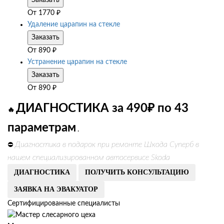
Заказать
От
1770
₽
Удаление царапин на стекле
Заказать
От
890
₽
Устранение царапин на стекле
Заказать
От
890
₽
ДИАГНОСТИКА за 490₽ по 43
🔥
параметрам
.
Диагностика в подарок при ремонте Шкода Суперб в
⛔
нашем специализированном автосервисе Skoda
ДИАГНОСТИКА
ПОЛУЧИТЬ КОНСУЛЬТАЦИЮ
ЗАЯВКА НА ЭВАКУАТОР
Сертифицированные специалисты