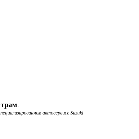
етрам
.
специализированном автосервисе Suzuki