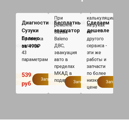
При
рем
При
Суз
ка
При
калькуляции
Бал
ка
Диагностика
Бесплатный
Сделаем
Так
ателя
ремонте
на руках
от 5
гателя
Сузуки
эвакуатор
дешевле
под
ki
Suzuki
из
000
Балено
no
Проверка
Baleno
другого
сро
ектрическим
за 490₽
авто по
ДВС,
сервиса -
рем
авом
43
эвакуация
эти же
бол
en
параметрам
авто в
работы и
одн
по
пределах
запчасти
дня,
р
МКАД в
по более
1
539
такс
Записаться
Записаться
подарок.
низкой
Записаться
Записаться
руб
дом
цене
Мос
бесп