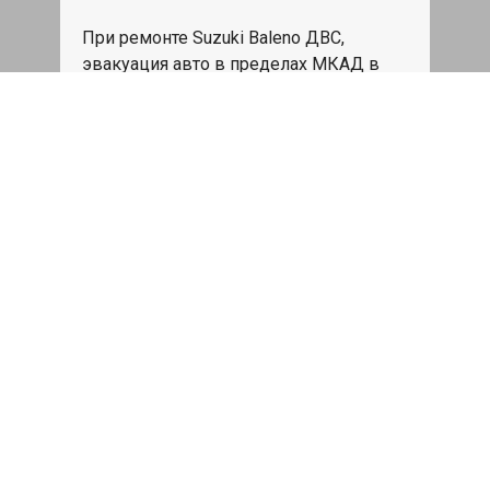
При ремонте Suzuki Baleno ДВС,
эвакуация авто в пределах МКАД в
подарок.
Записаться
Сделаем дешевле
При калькуляции на руках из другого
сервиса - эти же работы и запчасти по
более низкой цене