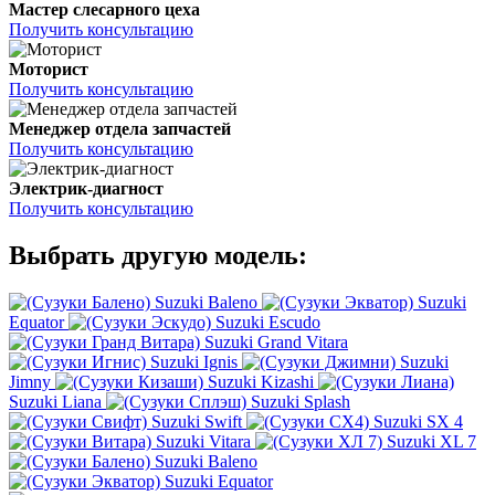
Мастер слесарного цеха
Получить консультацию
Моторист
Получить консультацию
Менеджер отдела запчастей
Получить консультацию
Электрик-диагност
Получить консультацию
Выбрать другую модель:
Suzuki Baleno
Suzuki
Equator
Suzuki Escudo
Suzuki Grand Vitara
Suzuki Ignis
Suzuki
Jimny
Suzuki Kizashi
Suzuki Liana
Suzuki Splash
Suzuki Swift
Suzuki SX 4
Suzuki Vitara
Suzuki XL 7
Suzuki Baleno
Suzuki Equator