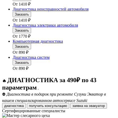
От
1410
₽
Диагностика неисправностей автомобиля
Заказать
От
1410
₽
Диагностика электрики автомобиля
Заказать
От
1770
₽
Компьютерная диагностика
Заказать
От
890
₽
Диагностика систем
Заказать
От
890
₽
ДИАГНОСТИКА за 490₽ по 43
🔥
параметрам
.
⛔
Диагностика в подарок при ремонте Сузуки Экватор в
нашем специализированном автосервисе Suzuki
диагностика
получить консультацию
заявка на эвакуатор
Сертифицированные специалисты