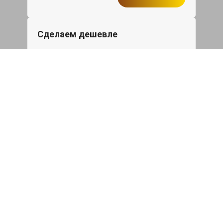
Сделаем дешевле
При калькуляции на руках из другого
сервиса - эти же работы и запчасти по
более низкой цене
Записаться
Такси в подарок
При ремонте Сузуки Эскудо от 50 000₽
или сроком ремонта более одного дня,