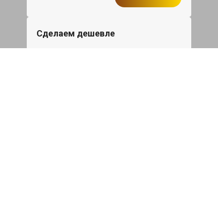
Сделаем дешевле
При калькуляции на руках из другого
сервиса - эти же работы и запчасти по
более низкой цене
Записаться
Такси в подарок
При ремонте Сузуки Эскудо от 50 000₽
или сроком ремонта более одного дня,