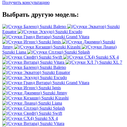
Получить консультацию
Выбрать другую модель:
Suzuki Baleno
Suzuki
Equator
Suzuki Escudo
Suzuki Grand Vitara
Suzuki Ignis
Suzuki
Jimny
Suzuki Kizashi
Suzuki Liana
Suzuki Splash
Suzuki Swift
Suzuki SX 4
Suzuki Vitara
Suzuki XL 7
Suzuki Baleno
Suzuki Equator
Suzuki Escudo
Suzuki Grand Vitara
Suzuki Ignis
Suzuki Jimny
Suzuki Kizashi
Suzuki Liana
Suzuki Splash
Suzuki Swift
Suzuki SX 4
Suzuki Vitara