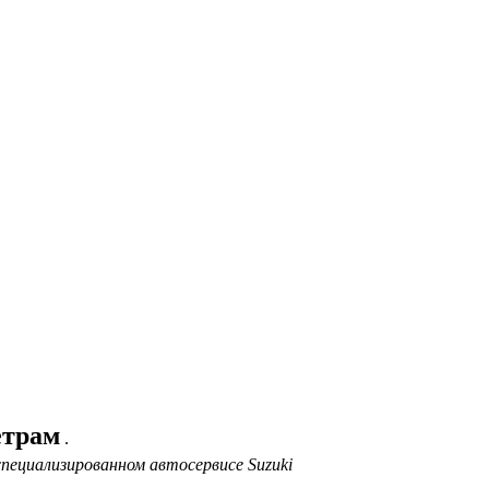
етрам
.
специализированном автосервисе Suzuki