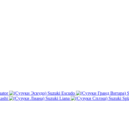
ator
Suzuki Escudo
S
ashi
Suzuki Liana
Suzuki Spl