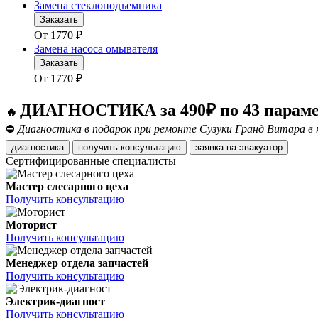
Замена стеклоподъемника
Заказать
От
1770
₽
Замена насоса омывателя
Заказать
От
1770
₽
ДИАГНОСТИКА за 490₽ по 43 парам
🔥
⛔
Диагностика в подарок при ремонте Сузуки Гранд Витара в 
диагностика
получить консультацию
заявка на эвакуатор
Сертифицированные специалисты
Мастер слесарного цеха
Получить консультацию
Моторист
Получить консультацию
Менеджер отдела запчастей
Получить консультацию
Электрик-диагност
Получить консультацию