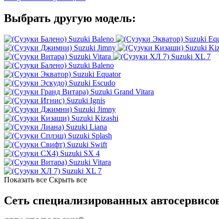
Выбрать другую модель:
Suzuki Baleno
Suzuki Equ
Suzuki Jimny
Suzuki Kiz
Suzuki Vitara
Suzuki XL 7
Suzuki Baleno
Suzuki Equator
Suzuki Escudo
Suzuki Grand Vitara
Suzuki Ignis
Suzuki Jimny
Suzuki Kizashi
Suzuki Liana
Suzuki Splash
Suzuki Swift
Suzuki SX 4
Suzuki Vitara
Suzuki XL 7
Показать все
Скрыть все
Сеть специализированных автосервисов