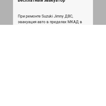
Бесплатный эвакуатор
При ремонте Suzuki Jimny ДВС,
эвакуация авто в пределах МКАД в
подарок.
Записаться
Сделаем дешевле
При калькуляции на руках из другого
сервиса - эти же работы и запчасти по
более низкой цене