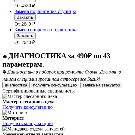
От
4580
₽
Замена подшипника ступицы
Заказать
От
2640
₽
Замена опорного подшипника
Заказать
От
2640
₽
ДИАГНОСТИКА за 490₽ по 43
🔥
параметрам
.
⛔
Диагностика в подарок при ремонте Сузуки Джимни в
нашем специализированном автосервисе Suzuki
диагностика
получить консультацию
заявка на эвакуатор
Сертифицированные специалисты
Мастер слесарного цеха
Получить консультацию
Моторист
Получить консультацию
Менеджер отдела запчастей