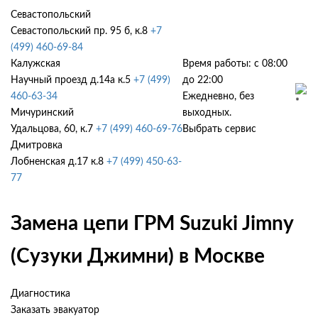
Севастопольский
Севастопольский пр. 95 б, к.8
+7
(499) 460-69-84
Калужская
Время работы: с 08:00
Научный проезд д.14а к.5
+7 (499)
до 22:00
460-63-34
Ежедневно, без
Мичуринский
выходных.
Удальцова, 60, к.7
+7 (499) 460-69-76
Выбрать сервис
Дмитровка
Лобненская д.17 к.8
+7 (499) 450-63-
77
Замена цепи ГРМ Suzuki Jimny
(Сузуки Джимни) в Москве
Диагностика
Заказать эвакуатор