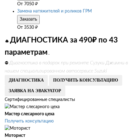
От
7050
₽
Замена натяжителей и роликов ГРМ
Заказать
От
3530
₽
ДИАГНОСТИКА за 490₽ по 43
🔥
параметрам
.
Диагностика в подарок при ремонте Сузуки Джимни в
⛔
нашем специализированном автосервисе Suzuki
ДИАГНОСТИКА
ПОЛУЧИТЬ КОНСУЛЬТАЦИЮ
ЗАЯВКА НА ЭВАКУАТОР
Сертифицированные специалисты
Мастер слесарного цеха
Получить консультацию
Моторист