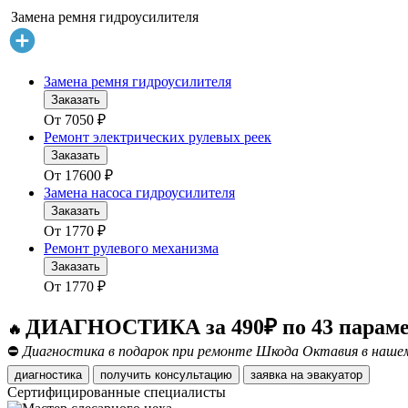
Замена ремня гидроусилителя
Замена ремня гидроусилителя
Заказать
От
7050
₽
Ремонт электрических рулевых реек
Заказать
От
17600
₽
Замена насоса гидроусилителя
Заказать
От
1770
₽
Ремонт рулевого механизма
Заказать
От
1770
₽
ДИАГНОСТИКА за 490₽ по 43 парам
🔥
⛔
Диагностика в подарок при ремонте Шкода Октавия в нашем
диагностика
получить консультацию
заявка на эвакуатор
Сертифицированные специалисты