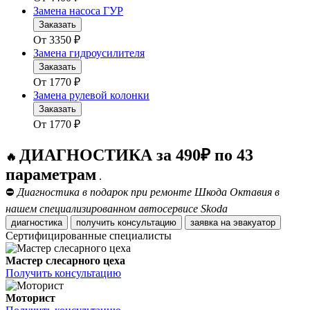
Замена насоса ГУР
Заказать
От
3350
₽
Замена гидроусилителя
Заказать
От
1770
₽
Замена рулевой колонки
Заказать
От
1770
₽
ДИАГНОСТИКА за 490₽ по 43
🔥
параметрам
.
⛔
Диагностика в подарок при ремонте Шкода Октавия в
нашем специализированном автосервисе Skoda
диагностика
получить консультацию
заявка на эвакуатор
Сертифицированные специалисты
Мастер слесарного цеха
Получить консультацию
Моторист